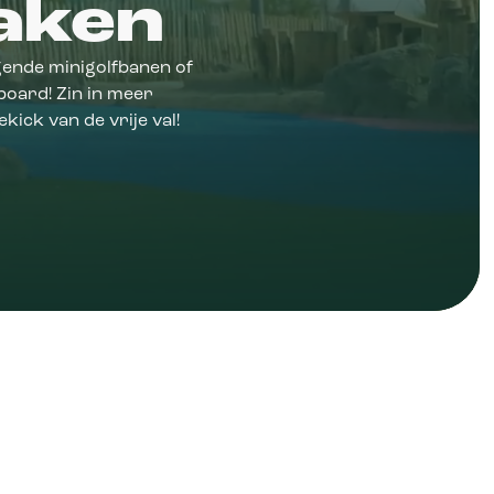
aken
agende minigolfbanen of
board! Zin in meer
ick van de vrije val!