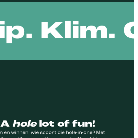
ip. Klim.
: A
hole
lot of fun!
 en winnen: wie scoort die hole-in-one? Met