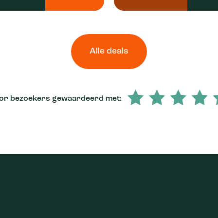
Alle deals
or bezoekers gewaardeerd met: