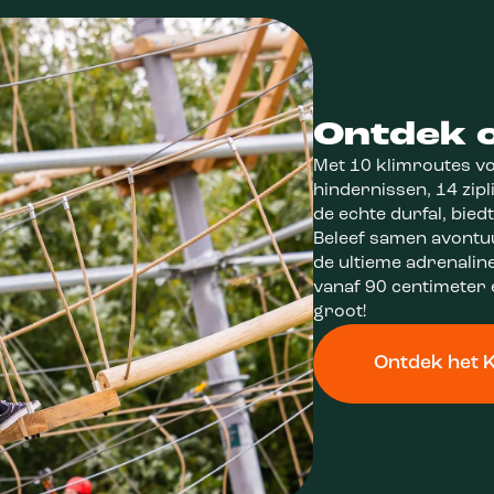
Ontdek 
Met 10 klimroutes v
hindernissen, 14 zip
de echte durfal, bie
Beleef samen avontuu
de ultieme adrenalin
vanaf 90 centimeter 
groot!
Ontdek het 