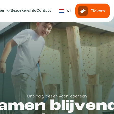
NL
pen
Bezoekersinfo
Contact
Tickets
Oneindig plezier voor iedereen
amen blijven