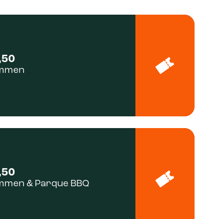
,50
immen
,50
immen & Parque BBQ