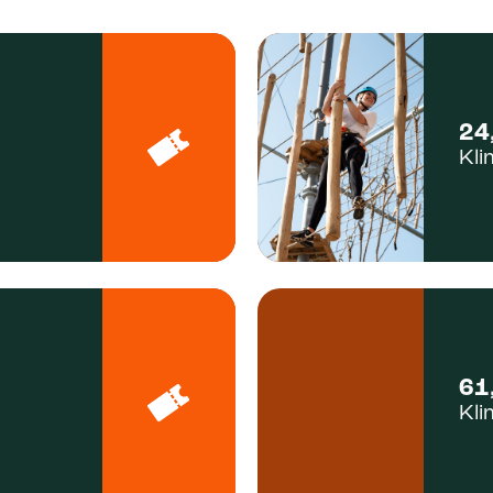
24
Kl
61
Kl