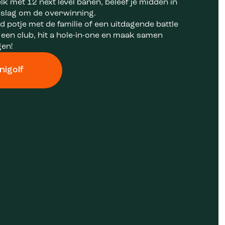
lk met 12 next level banen, beleef je midden in
 slag om de overwinning.
d potje met de familie of een uitdagende battle
 een club, hit a hole-in-one en maak samen
gen!
nigolf