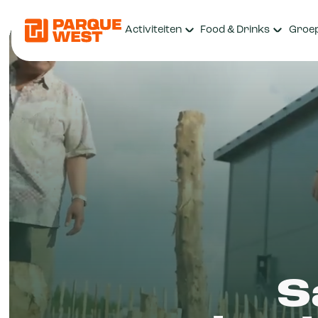
Activiteiten
Food & Drinks
Groe
S