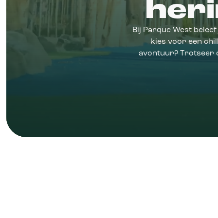
her
Bij Parque West beleef
kies voor een chi
avontuur? Trotseer o